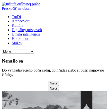
Preskočiť na obsah
TruDi
ArcheoSoft
Kultúra
Digitálny príspevok
Umelá inteligencia
Hikikomori
Služby
Nenašlo sa
Do vyhľadávacieho poľa zadaj, čo hľadáš alebo si pozri najnovšie
články.
Hľadať:
Hľadať: