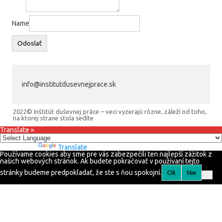
Name
Odoslať
info@institutdusevnejprace.sk
2022© Inštitút duševnej práce – veci vyzerajú rôzne, záleží od toho,
na ktorej strane stola sedíte
Translate »
Powered by
Translate
Používame cookies aby sme pre vás zabezpečili ten najlepší zážitok z
našich webových stránok. Ak budete pokračovať v používaní tejto
stránky budeme predpokladať, že ste s ňou spokojní.
Ok
Nie