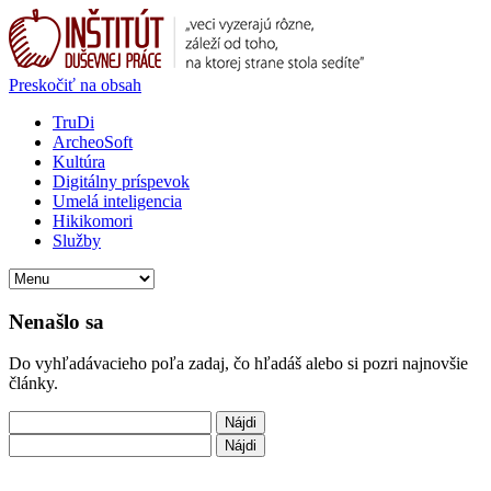
Preskočiť na obsah
TruDi
ArcheoSoft
Kultúra
Digitálny príspevok
Umelá inteligencia
Hikikomori
Služby
Nenašlo sa
Do vyhľadávacieho poľa zadaj, čo hľadáš alebo si pozri najnovšie
články.
Hľadať:
Hľadať: