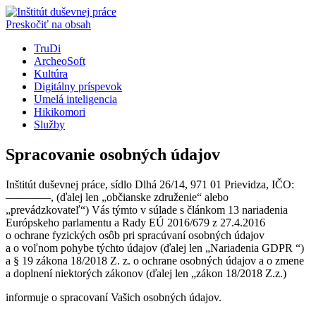
Preskočiť na obsah
TruDi
ArcheoSoft
Kultúra
Digitálny príspevok
Umelá inteligencia
Hikikomori
Služby
Spracovanie osobných údajov
Inštitút duševnej práce, sídlo Dlhá 26/14, 971 01 Prievidza, IČO:
––––––––, (ďalej len „občianske združenie“ alebo
„prevádzkovateľ“) Vás týmto v súlade s článkom 13 nariadenia
Európskeho parlamentu a Rady EÚ 2016/679 z 27.4.2016
o ochrane fyzických osôb pri spracúvaní osobných údajov
a o voľnom pohybe týchto údajov (ďalej len „Nariadenia GDPR “)
a § 19 zákona 18/2018 Z. z. o ochrane osobných údajov a o zmene
a doplnení niektorých zákonov (ďalej len „zákon 18/2018 Z.z.)
informuje o spracovaní Vašich osobných údajov.