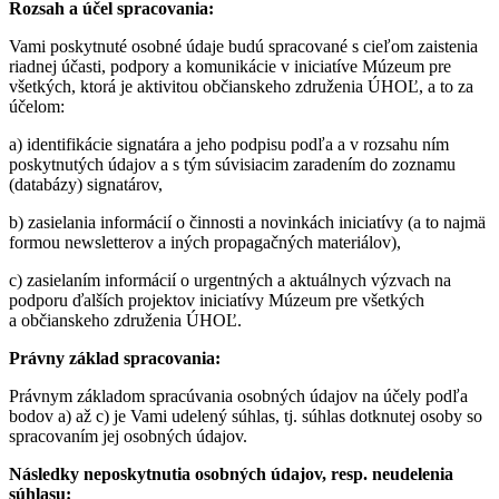
Rozsah a účel spracovania:
Vami poskytnuté osobné údaje budú spracované s cieľom zaistenia
riadnej účasti, podpory a komunikácie v iniciatíve Múzeum pre
všetkých, ktorá je aktivitou občianskeho združenia ÚHOĽ, a to za
účelom:
a) identifikácie signatára a jeho podpisu podľa a v rozsahu ním
poskytnutých údajov a s tým súvisiacim zaradením do zoznamu
(databázy) signatárov,
b) zasielania informácií o činnosti a novinkách iniciatívy (a to najmä
formou newsletterov a iných propagačných materiálov),
c) zasielaním informácií o urgentných a aktuálnych výzvach na
podporu ďalších projektov iniciatívy Múzeum pre všetkých
a občianskeho združenia ÚHOĽ.
Právny základ spracovania:
Právnym základom spracúvania osobných údajov na účely podľa
bodov a) až c) je Vami udelený súhlas, tj. súhlas dotknutej osoby so
spracovaním jej osobných údajov.
Následky neposkytnutia osobných údajov, resp. neudelenia
súhlasu: