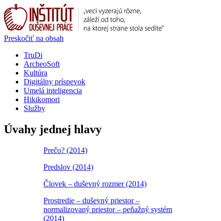
Preskočiť na obsah
TruDi
ArcheoSoft
Kultúra
Digitálny príspevok
Umelá inteligencia
Hikikomori
Služby
Úvahy jednej hlavy
Prečo? (2014)
Predslov (2014)
Človek – duševný rozmer (2014)
Prostredie – duševný priestor –
normalizovaný priestor – peňažný systém
(2014)