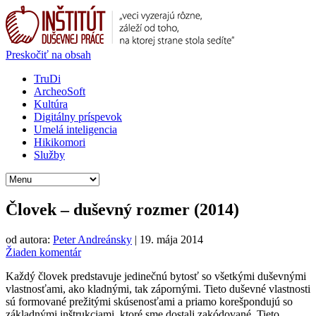
Preskočiť na obsah
TruDi
ArcheoSoft
Kultúra
Digitálny príspevok
Umelá inteligencia
Hikikomori
Služby
Človek – duševný rozmer (2014)
od autora:
Peter Andreánsky
|
19. mája 2014
Žiaden komentár
Každý človek predstavuje jedinečnú bytosť so všetkými duševnými
vlastnosťami, ako kladnými, tak zápornými. Tieto duševné vlastnosti
sú formované prežitými skúsenosťami a priamo korešpondujú so
základnými inštrukciami, ktoré sme dostali zakódované. Tieto