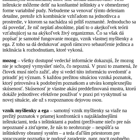
inštrukcie môžeme deliť na konštantné inštinkty a v obmedzenej
forme variabilné pudy. Nebudeme sa venovať týmto deleniam
detailne, pretože ich kombinácie vzhľadom na jednotlivca a
prostredie, v ktorom sa nachádza sú príliš rozmanité. Jednoducho sa
dá povedať, že nič neplatí absolútne, platí to o akejkoľvek teórii
vzťahujúcej sa na akýkoľvek živý organizmus. Čo sa však dá
popísať je samotné fungovanie mozgu, vznik vlastnej myšlienky a
ega. Z toho sa dá dedukovať aspoň rámcovo sebaurčenie jedinca a
inklinácia k rozhodnutiam, ktoré vykoná.
mozog
– všetky dostupné vedecké informácie dokazujú, že mozog
nie je schopný vymyslieť niečo, čo nepozná. V praxi to znamená, že
človek musí niečo zažiť, aby si vedel túto informáciu uvedomiť a
priradiť jej význam. S každou prežitou situáciou vzniká poznatok,
ktorý prirovnáva k podobným poznatkom a utvára komplexnejšiu
skúsenosť. Skúsenosť je vlastne akási preddefinovaná mustra, ktorú
dokáže jednotlivec efektívne používať v praxi pri vyskytnutí sa
novej situácie, ale už s rozpoznanou dejovou osou.
vznik myšlienky a ega
– samotný vznik myšlienky sa viaže na
prežitý poznatok v priamej konfrontácii s najzákladnejšími
inštrukciami, teda s inštinktami a pudmi (prežívame niečo pre nás
nepoznané a zisťujeme, že nás to neohrozuje – nespúšťa sa
inštinktívny obranný systém – a teda ďaľším priestorom pre
spracovanie poznatku je pudové zaradenie, napr. pocit osobného