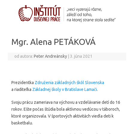
Preskočiť na obsah
Mgr. Alena PETÁKOVÁ
od autora:
Peter Andreánsky
|
3. júna 2021
Prezidentka
Združenia základných škôl Slovenska
a riaditeľka
Základnej školy v Bratislave Lamači
.
Svoju prácu zameriava na výchovu a vzdelávanie detí do 16
rokov. Ešte počas štúdia bola aktívnou vedúcou v táboroch,
ktoré organizovala. V športových aktivitách viedla deti k
basketbalu.