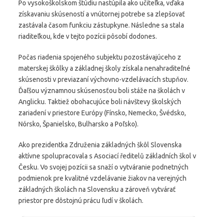
Po vysokoškolskom štúdiu nastúpila ako učiteľka, vďaka
získavaniu skúseností a vnútornej potrebe sa zlepšovať
zastávala časom funkciu zástupkyne. Následne sa stala
riaditeľkou, kde v tejto pozícii pôsobí dodones.
Počas riadenia spojeného subjektu pozostávajúceho z
materskej škôlky a základnej školy získala nenahraditeľné
skúsenosti v previazaní výchovno-vzdelávacích stupňov.
Ďaľšou významnou skúsenosťou boli stáže na školách v
Anglicku. Taktiež obohacujúce boli návštevy školských
zariadení v priestore Európy (Fínsko, Nemecko, Švédsko,
Nórsko, Španielsko, Bulharsko a Poľsko).
Ako prezidentka Združenia základných škôl Slovenska
aktívne spolupracovala s Asociací ředitelů základních škol v
Česku. Vo svojej pozícii sa snaží o vytváranie podnetných
podmienok pre kvalitné vzdelávanie žiakov na verejných
základných školách na Slovensku a zároveň vytvárať
priestor pre dôstojnú prácu ľudí v školách.