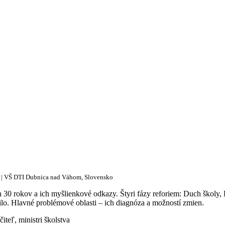
a | VŠ DTI Dubnica nad Váhom, Slovensko
0 rokov a ich myšlienkové odkazy. Štyri fázy reforiem: Duch školy, 
ilo. Hlavné problémové oblasti – ich diagnóza a možností zmien.
iteľ, ministri školstva