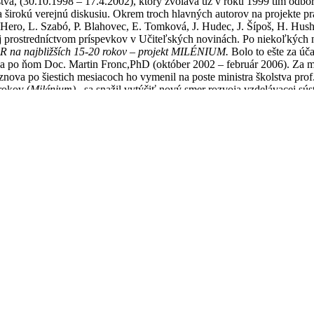
lstva, (30.10.1998 – 17.4.2002), ktorý zvoláva už v roku 1999 tím odb
a širokú verejnú diskusiu. Okrem troch hlavných autorov na projekte pr
. Hero, L. Szabó, P. Blahovec, E. Tomková, J. Hudec, J. Šípoš, H. Hus
li aj prostredníctvom príspevkov v Učiteľských novinách. Po niekoľkýc
SR na najbližších 15-20 rokov – projekt MILÉNIUM.
Bolo to ešte za úč
) a po ňom Doc. Martin Fronc,PhD (október 2002 – február 2006). Za mi
 znova po šiestich mesiacoch ho vymenil na poste ministra školstva prof
rokov (
Milénium)
, sa snažil vytýčiť nový smer rozvoja vzdelávacej sú
i, ktoré boli prezentované v projektoch Duch školy a Konštantín. Vst
Štátny pedagogický ústav zverejňuje výsledky PISA 2003, v ktorej sa 
hu vzdelávania. Projekt Milénium prezentuje novú kuriukulárnu politi
tandardy. V roku 2005 v septembri MŠ SR prezentuje časť reformy v po
y pre učiteľov, rodičov aj samotných žiakov. V decembri 2005 Štátny 
v a v decembri – Vláda schvaľuje Koncepciu výchovy a vzdelávania nár
u 2002 v slovenskom a anglickom jazyku (ISBN 80-89018-36-X) a bol 
énium. Tento Zákon o výchove a vzdelávaní (školsk. zákon) bol koncipo
ra 2008. Vláda schválila tiež zákon, ktor.m sa dopĺňa zákon č. 597/200
atnosťou od 1.9.2009. Vo februári 2009 vláda schválila Zákon o peda
novelám t.chto zákonov, ale v podstate sa naplnili základné
legislatívn
 poznatkov a pritom ostať sebou
jvyššiu úroveň poznania, vedomosti, múdrosti a humanizmus ako základ