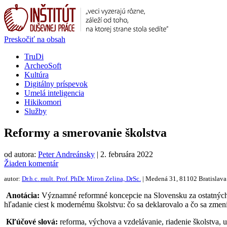
Preskočiť na obsah
TruDi
ArcheoSoft
Kultúra
Digitálny príspevok
Umelá inteligencia
Hikikomori
Služby
Reformy a smerovanie školstva
od autora:
Peter Andreánsky
|
2. februára 2022
Žiaden komentár
autor:
Dr.h.c. mult. Prof. PhDr. Miron Zelina, DrSc.
| Medená 31, 81102 Bratislav
Anotácia:
Významné reformné koncepcie na Slovensku za ostatných 3
hľadanie ciest k modernému školstvu: čo sa deklarovalo a čo sa zmen
Kľúčové slová:
reforma, výchova a vzdelávanie, riadenie školstva, uč