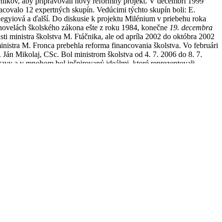
orníkov, aby pripravovali nový reformný projekt. V decembri 1999
acovalo 12 expertných skupín. Vedúcimi týchto skupín boli: E.
hegyiová a ďalší. Do diskusie k projektu Milénium v priebehu roka
h novelách školského zákona ešte z roku 1984, konečne
19. decembra
asti ministra školstva M. Ftáčnika, ale od apríla 2002 do októbra 2002
nistra M. Fronca prebehla reforma financovania školstva. Vo februári
. Ján Mikolaj, CSc. Bol ministrom školstva od 4. 7. 2006 do 8. 7.
stavy a v mnohom bol inšpirovaný ideálmi, ktoré reprezentovali
up Slovenska do OECD (2000) a EÚ (2004 – 3) priniesli nové impulzy
ukázalo, že slovenskí žiaci nedosahujú očakávané výsledky. Štúdia
ku smerujúcu k dvojúrovňovému a participatívnemu modelu kurikula a
dobe línie: Naučme sa učiť – učíme sa pre život, ktorou avizuje
pedagogický ústav prezentuje projekt Kurikulárnej transformácie pre
odnostných menšín, atď. a to v intenciách návrhov, ktoré sú
prezentovaný aj v zahraničí.
Dňa 22. mája 2008 schválili poslanci
van. na 15-20 rokov, t.j. jeho platnosť pomaly by mala končiť, ale
3 o financovaní škôl a školsk.ch zariadení. Zákon o odbornom
gogick.ch zamestnancoch a odborn.ch zamestnancoch a následne NR SR
e
v.chodiská a podmienky reformy školstva na Slovensku.
 pre sociálne vzťahy, dobro, etiku