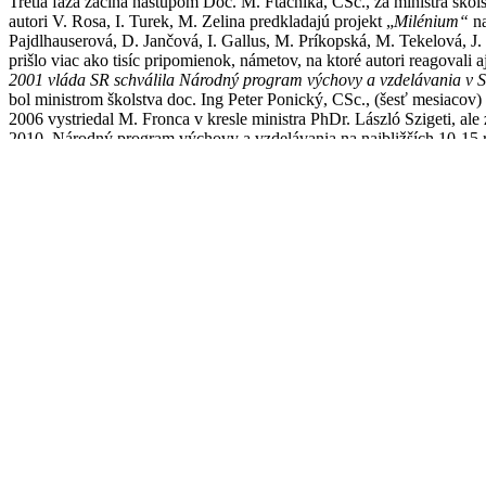
Tretia fáza začína nástupom Doc. M. Ftáčnika, CSc., za ministra ško
autori V. Rosa, I. Turek, M. Zelina predkladajú projekt „
Milénium“
n
Pajdlhauserová, D. Jančová, I. Gallus, M. Príkopská, M. Tekelová, J
prišlo viac ako tisíc pripomienok, námetov, na ktoré autori reagova
2001 vláda SR schválila Národný program výchovy a vzdelávania v 
bol ministrom školstva doc. Ing Peter Ponický, CSc., (šesť mesiacov
2006 vystriedal M. Fronca v kresle ministra PhDr. László Szigeti, ale
2010. Národný program výchovy a vzdelávania na najbližších 10-15 
inovatívni učitelia a moderné pedagogické smery, ako aj myšlienkam
do procesov transformácie školstva na makroúrovni. V decembri 2004 
rozprúdila intenzívnu verejnú diskusiu o nevyhnutnosti reformy obsa
orientáciou na cieľové, kľúčové kompetencie, obsahové a výkonové š
pripravované zmeny v obsahu vzdelávania, orientované na viac slobod
stredné školy. Vláda schvaľuje koncepciu vyučovania cudzích jazyko
obsahom projektu Milénium. Projekt Milénium bol publikovaný v rok
NR SR nový školský zákon
(č.245/2008 Z.z.) na základe projektu Mil
neustálymi novelizáciami zákon platí dodnes. Začal platiť 1. septemb
vzdelávaní a príprave bol schválen. NR SR dňa 23. apríla 2009 s pl
tento zákon schválila dňa 24. júna 2009. V priebehu času dochádza k 
Projekt Milénium bol postavený na základe dvanástich pilierov:
1. Byť vo svete, Európe, na pulze moderného času, vedy, výskumov,
2. Zaviesť do praxe tvorivo-humanistickú výchovu. Tvorivosť ako na