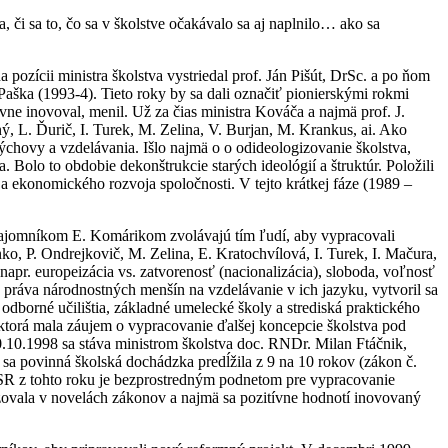
či sa to, čo sa v školstve očakávalo sa aj naplnilo… ako sa
 pozícii ministra školstva vystriedal prof. Ján Pišút, DrSc. a po ňom
aška (1993-4). Tieto roky by sa dali označiť pionierskými rokmi
ne inovoval, menil. Už za čias ministra Kováča a najmä prof. J.
ný, L. Ďurič, I. Turek, M. Zelina, V. Burjan, M. Krankus, ai. Ako
hovy a vzdelávania. Išlo najmä o o odideologizovanie školstva,
Bolo to obdobie dekonštrukcie starých ideológií a štruktúr. Položili
 a ekonomického rozvoja spoločnosti. V tejto krátkej fáze (1989 –
tajomníkom E. Komárikom zvolávajú tím ľudí, aby vypracovali
ko, P. Ondrejkovič, M. Zelina, E. Kratochvílová, I. Turek, I. Mačura,
napr. europeizácia vs. zatvorenosť (nacionalizácia), sloboda, voľnosť
a práva národnostných menšín na vzdelávanie v ich jazyku, vytvoril sa
odborné učilištia, základné umelecké školy a strediská praktického
ktorá mala záujem o vypracovanie ďalšej koncepcie školstva pod
0.10.1998 sa stáva ministrom školstva doc. RNDr. Milan Ftáčnik,
 sa povinná školská dochádzka predĺžila z 9 na 10 rokov (zákon č.
y SR z tohto roku je bezprostredným podnetom pre vypracovanie
lizovala v novelách zákonov a najmä sa pozitívne hodnotí inovovaný