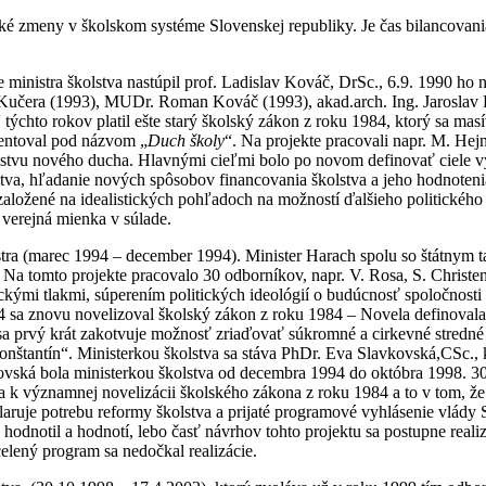
 zmeny v školskom systéme Slovenskej republiky. Je čas bilancovania, 
ministra školstva nastúpil prof. Ladislav Kováč, DrSc., 6.9. 1990 ho na
 Kučera (1993), MUDr. Roman Kováč (1993), akad.arch. Ing. Jaroslav P
hto rokov platil ešte starý školský zákon z roku 1984, ktorý sa masív
zentoval pod názvom „
Duch školy
“. Na projekte pracovali napr. M. Hej
tvu nového ducha. Hlavnými cieľmi bolo po novom definovať ciele výc
a, hľadanie nových spôsobov financovania školstva a jeho hodnotenia. 
založené na idealistických pohľadoch na možností ďalšieho politického
a verejná mienka v súlade.
tra (marec 1994 – december 1994). Minister Harach spolu so štátnym 
.
Na tomto projekte pracovalo 30 odborníkov, napr. V. Rosa, S. Christen
ickými tlakmi, súperením politických ideológií o budúcnosť spoločnosti 
1994 sa znovu novelizoval školský zákon z roku 1984 – Novela definoval
) sa prvý krát zakotvuje možnosť zriaďovať súkromné a cirkevné stredné 
onštantín“. Ministerkou školstva sa stáva PhDr. Eva Slavkovská,CSc., 
vkovská bola ministerkou školstva od decembra 1994 do októbra 1998. 3
a k významnej novelizácii školského zákona z roku 1984 a to v tom, že
laruje potrebu reformy školstva a prijaté programové vyhlásenie vlád
e hodnotil a hodnotí, lebo časť návrhov tohto projektu sa postupne rea
celený program sa nedočkal realizácie.