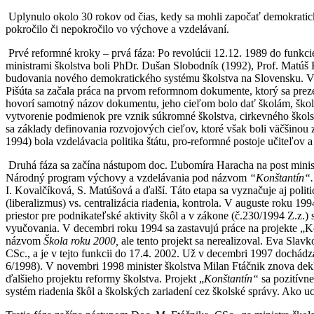
Uplynulo okolo 30 rokov od čias, kedy sa mohli započať demokratické
pokročilo či nepokročilo vo výchove a vzdelávaní.
Prvé reformné kroky – prvá fáza: Po revolúcii 12.12. 1989 do funkcie 
ministrami školstva boli PhDr. Dušan Slobodník (1992), Prof. Matúš
budovania nového demokratického systému školstva na Slovensku. V týc
Pišúta sa začala práca na prvom reformnom dokumente, ktorý sa pre
hovorí samotný názov dokumentu, jeho cieľom bolo dať školám, škols
vytvorenie podmienok pre vznik súkromné školstva, cirkevného školstv
sa základy definovania rozvojových cieľov, ktoré však boli väčšinou 
1994) bola vzdelávacia politika štátu, pro-reformné postoje učiteľov 
Druhá fáza sa začína nástupom doc. Ľubomíra Haracha na post minis
Národný program výchovy a vzdelávania pod názvom
“Konštantín“
I. Kovalčíková, S. Matúšová a ďalší. Táto etapa sa vyznačuje aj polit
(liberalizmus) vs. centralizácia riadenia, kontrola. V auguste roku 
priestor pre podnikateľské aktivity škôl a v zákone (č.230/1994 Z.z.
vyučovania. V decembri roku 1994 sa zastavujú práce na projekte „K
názvom
Škola roku 2000,
ale tento projekt sa nerealizoval. Eva Sla
CSc., a je v tejto funkcii do 17.4. 2002. Už v decembri 1997 dochádz
6/1998). V novembri 1998 minister školstva Milan Ftáčnik znova dek
ďalšieho projektu reformy školstva. Projekt „
Konštantín“
sa pozitívn
systém riadenia škôl a školských zariadení cez školské správy. Ako u