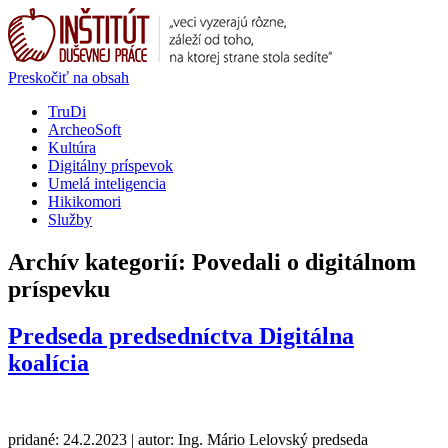
Preskočiť na obsah
TruDi
ArcheoSoft
Kultúra
Digitálny príspevok
Umelá inteligencia
Hikikomori
Služby
Archív kategorií:
Povedali o digitálnom
príspevku
Predseda predsedníctva Digitálna
koalícia
pridané: 24.2.2023 | autor: Ing. Mário Lelovský predseda