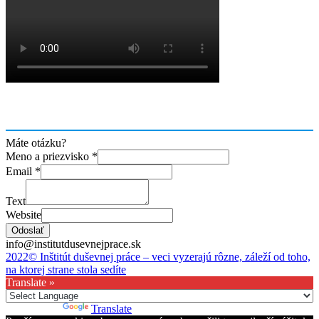
Máte otázku?
Meno a priezvisko
*
Email
*
Text
Website
Odoslať
info@institutdusevnejprace.sk
2022© Inštitút duševnej práce – veci vyzerajú rôzne, záleží od toho,
na ktorej strane stola sedíte
Translate »
Powered by
Translate