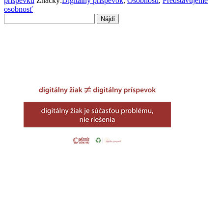
príspevku
Značky:
Digitálny príspevok
,
Osobnosti
,
Predstavujeme
osobnosť
Hľadať: