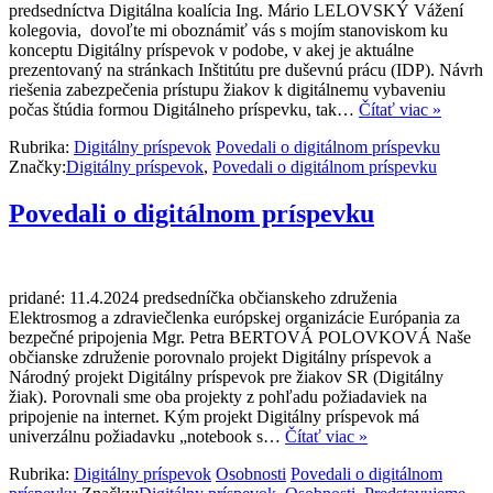
predsedníctva Digitálna koalícia Ing. Mário LELOVSKÝ Vážení
kolegovia, dovoľte mi oboznámiť vás s mojím stanoviskom ku
konceptu Digitálny príspevok v podobe, v akej je aktuálne
prezentovaný na stránkach Inštitútu pre duševnú prácu (IDP). Návrh
riešenia zabezpečenia prístupu žiakov k digitálnemu vybaveniu
počas štúdia formou Digitálneho príspevku, tak…
Čítať viac »
Rubrika:
Digitálny príspevok
Povedali o digitálnom príspevku
Značky:
Digitálny príspevok
,
Povedali o digitálnom príspevku
Povedali o digitálnom príspevku
pridané: 11.4.2024 predsedníčka občianskeho združenia
Elektrosmog a zdraviečlenka európskej organizácie Európania za
bezpečné pripojenia Mgr. Petra BERTOVÁ POLOVKOVÁ Naše
občianske združenie porovnalo projekt Digitálny príspevok a
Národný projekt Digitálny príspevok pre žiakov SR (Digitálny
žiak). Porovnali sme oba projekty z pohľadu požiadaviek na
pripojenie na internet. Kým projekt Digitálny príspevok má
univerzálnu požiadavku „notebook s…
Čítať viac »
Rubrika:
Digitálny príspevok
Osobnosti
Povedali o digitálnom