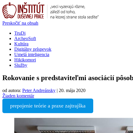
Preskočiť na obsah
TruDi
ArcheoSoft
Kultúra
Digitálny príspevok
Umelá inteligencia
Hikikomori
Služby
Rokovanie s predstaviteľmi asociácií pôso
od autora:
Peter Andreánsky
|
20. mája 2020
Žiaden komentár
prepojenie teórie a praxe zajtrajška