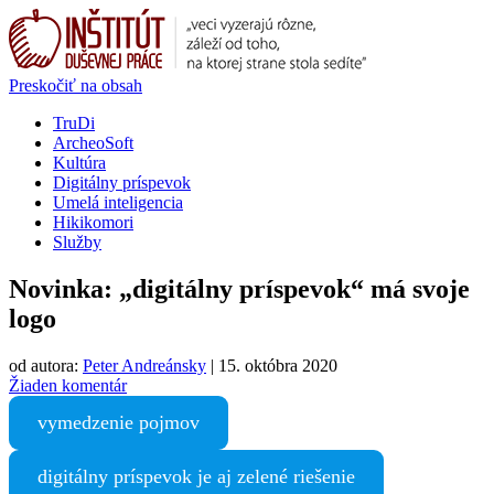
Preskočiť na obsah
TruDi
ArcheoSoft
Kultúra
Digitálny príspevok
Umelá inteligencia
Hikikomori
Služby
Novinka: „digitálny príspevok“ má svoje
logo
od autora:
Peter Andreánsky
|
15. októbra 2020
Žiaden komentár
vymedzenie pojmov
digitálny príspevok je aj zelené riešenie