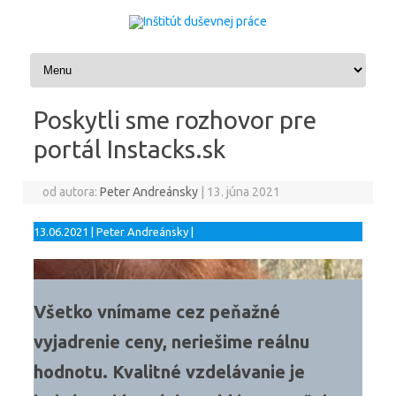
Preskočiť na obsah
Poskytli sme rozhovor pre
portál Instacks.sk
od autora:
Peter Andreánsky
|
13. júna 2021
13.06.2021 | Peter Andreánsky |
Iveta Hricková
Všetko vnímame cez peňažné
vyjadrenie ceny, neriešime reálnu
hodnotu. Kvalitné vzdelávanie je