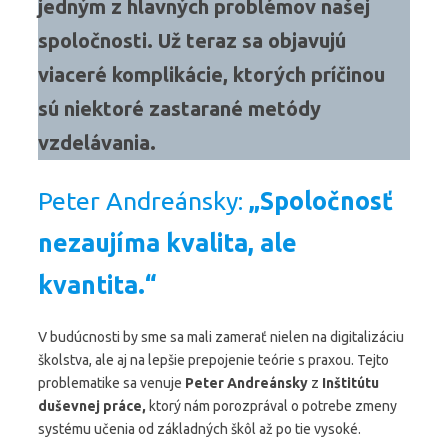
jedným z hlavných problémov našej
spoločnosti. Už teraz sa objavujú
viaceré komplikácie, ktorých príčinou
sú niektoré zastarané metódy
vzdelávania.
Peter Andreánsky:
„Spoločnosť
nezaujíma kvalita, ale
kvantita.“
V budúcnosti by sme sa mali zamerať nielen na digitalizáciu
školstva, ale aj na lepšie prepojenie teórie s praxou. Tejto
problematike sa venuje
Peter Andreánsky
z
Inštitútu
duševnej práce,
ktorý nám porozprával o potrebe zmeny
systému učenia od základných škôl až po tie vysoké.