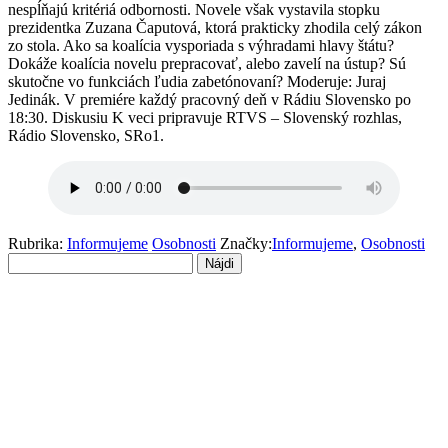
nespĺňajú kritériá odbornosti. Novele však vystavila stopku
prezidentka Zuzana Čaputová, ktorá prakticky zhodila celý zákon
zo stola. Ako sa koalícia vysporiada s výhradami hlavy štátu?
Dokáže koalícia novelu prepracovať, alebo zavelí na ústup? Sú
skutočne vo funkciách ľudia zabetónovaní? Moderuje: Juraj
Jedinák. V premiére každý pracovný deň v Rádiu Slovensko po
18:30. Diskusiu K veci pripravuje RTVS – Slovenský rozhlas,
Rádio Slovensko, SRo1.
Rubrika:
Informujeme
Osobnosti
Značky:
Informujeme
,
Osobnosti
Hľadať: