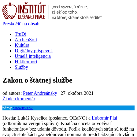
Preskočiť na obsah
TruDi
ArcheoSoft
Kultúra
Digitálny príspevok
Umelá inteligencia
Hikikomori
Služby
Zákon o štátnej službe
od autora:
Peter Andreánsky
|
27. októbra 2021
Žiaden komentár
zdroj:
www.rtvs.sk
Hostia: Lukáš Kyselica (poslanec, OĽaNO) a
Ľubomír Plai
(odborník na verejnú správu). Koalícia chcela odvolávať
funkcionárov bez udania dôvodu. Podľa koaličných strán sú totiž na
svojich stoličkách „zabetónovaní nominanti predchádzajúcich vlád a