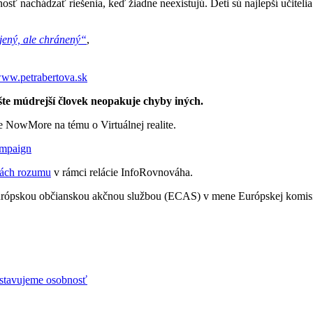
pnosť nachádzať riešenia, keď žiadne neexistujú. Deti sú najlepší učitelia
jený, ale chránený“
,
ww.petrabertova.sk
šte múdrejší človek neopakuje chyby iných.
ie NowMore na tému o Virtuálnej realite.
mpaign
ách rozumu
v rámci relácie InfoRovnováha.
Európskou občianskou akčnou službou (ECAS) v mene Európskej komisie
stavujeme osobnosť