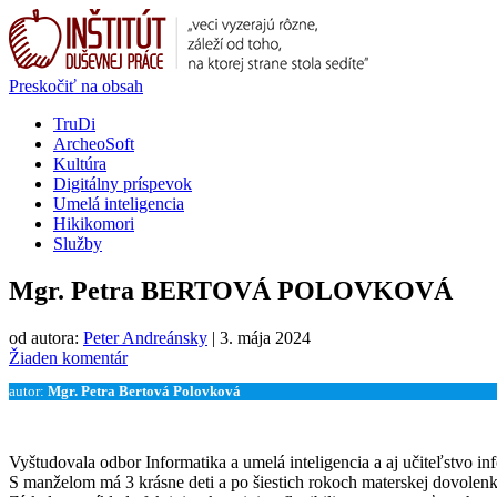
Preskočiť na obsah
TruDi
ArcheoSoft
Kultúra
Digitálny príspevok
Umelá inteligencia
Hikikomori
Služby
Mgr. Petra BERTOVÁ POLOVKOVÁ
od autora:
Peter Andreánsky
|
3. mája 2024
Žiaden komentár
autor:
Mgr. Petra Bertová Polovková
Vyštudovala odbor Informatika a umelá inteligencia a aj učiteľstvo i
S manželom má 3 krásne deti a po šiestich rokoch materskej dovolenky s