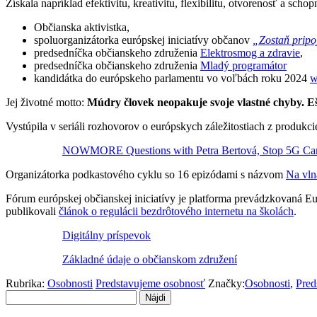
Získala napríklad efektivitu, kreativitu, flexibilitu, otvorenosť a scho
Občianska aktivistka,
spoluorganizátorka európskej iniciatívy občanov
„Zostaň pripo
predsedníčka občianskeho združenia
Elektrosmog a zdravie
,
predsedníčka občianskeho združenia
Mladý programátor
kandidátka do európskeho parlamentu vo voľbách roku 2024
w
Jej životné motto:
Múdry človek neopakuje svoje vlastné chyby. E
Vystúpila v seriáli rozhovorov o európskych záležitostiach z produkc
NOWMORE Questions with Petra Bertová, Stop 5G Ca
Organizátorka podkastového cyklu so 16 epizódami s názvom
Na vln
Fórum európskej občianskej iniciatívy je platforma prevádzkovaná 
publikovali
článok o regulácii bezdrôtového internetu na školách
.
Digitálny príspevok
Základné údaje o občianskom združení
Rubrika:
Osobnosti
Predstavujeme osobnosť
Značky:
Osobnosti
,
Pred
Hľadať: