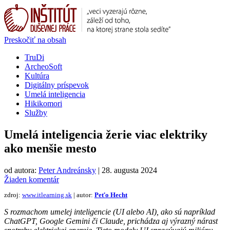
Preskočiť na obsah
TruDi
ArcheoSoft
Kultúra
Digitálny príspevok
Umelá inteligencia
Hikikomori
Služby
Umelá inteligencia žerie viac elektriky
ako menšie mesto
od autora:
Peter Andreánsky
|
28. augusta 2024
Žiaden komentár
zdroj:
www.itlearning.sk
| autor:
Peťo Hecht
S rozmachom umelej inteligencie (UI alebo AI), ako sú napríklad
ChatGPT, Google Gemini či Claude, prichádza aj výrazný nárast