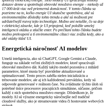
spotreby elektrickej energie. Tieto modely UI spracúvajú milióny
dotazov denne a spotrebujú obrovské množstvo energie – niekedy až
17 000-krát viac než priemerná domácnosť. V tomto článku sa
pozrieme na to, koľko energie UI skutočne spotrebúva, aké sú
environmentálne dôsledky tohto trendu a aké sú možnosti pre
udržateľnejší rozvoj tejto technológie. Možno ani netušíte, čo sa deje
v elektrickej zásuvke, kde je UI pripojená, keď položíte umelej
inteligencii otázku a stlačíte enter. Po prečítaní tohto článku budete
možno prekvapení a tí enviromentálne cítiaci viac zvážia kedy, ako a
aké otázky klásť UI.
Energetická náročnosť AI modelov
Umelá inteligencia, ako sú ChatGPT, Google Gemini a Claude,
funguje na základe veľmi zložitých modelov, ktoré spracúvajú
obrovské množstvo dát. Každý takýto model pozostáva z miliárd
parametrov, ktoré musia byť pravidelne aktualizované a
optimalizované. Tento proces zahŕňa nielen inicializáciu a
trénovanie modelov, ale aj ich každodennú prevádzku, kedy sú
odpovede generované v reálnom čase. Na zvládnutie týchto úloh sú
potrebné tisíce procesorov pracujúcich simultánne, súčasne, pričom
každý z nich spotrebúva množstvo energie. Dôsledkom je, že
modely AI sú výrazne energeticky náročnejšie než tradičné
cloudové služby, ako je streamovanie videa či hostovanie webových
stránok.