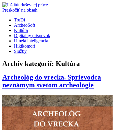
Preskočiť na obsah
TruDi
ArcheoSoft
Kultúra
Digitálny príspevok
Umelá inteligencia
Hikikomori
Služby
Archív kategorií:
Kultúra
Archeológ do vrecka. Sprievodca
neznámym svetom archeológie