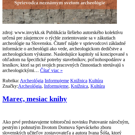
zdroj: www.invykk.sk Publikácia širšieho autorského kolektívu
určená pre záujemcov o rýchle zorientovanie sa v zákutiach
archeológie na Slovensku. Čitateľ nájde v sprievodcovi základné
informácie o archeológii ako vede, archeologickom dedičstve a
archeologickom výskume. Nasledujúce kapitoly sú koncipované s
ohľadom na špecifické potreby stavebníkov, poľnohospodárov a
lesníkov, ktorí sa pri svojich pracovných činnostiach stretávajú s
archeologickými…
Čítať viac »
Rubrika:
Archeológia
Informujeme
Knižnica
Kultúra
Značky:
Archeológia
,
Informujeme
,
Knižnica
,
Kultúra
Marec, mesiac knihy
Ako prvé predstavujeme tohtoročnú novinku Putovanie náročným,
pestrým i pohnutým životom Domova Speváckeho zboru
slovenských učiteľov zostavovateľa a autora Ivana Šóša, ktorý