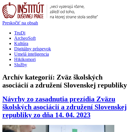
Preskočiť na obsah
TruDi
ArcheoSoft
Kultúra
Digitálny príspevok
Umelá inteligencia
Hikikomori
Služby
Archív kategorií:
Zväz školských
asociácií a združení Slovenskej republiky
Návrhy zo zasadnutia prezídia Zväzu
školských asociácií a združení Slovenskej
republiky zo dňa 14. 04. 2023