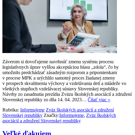
Záverom si dovoľujeme navrhnúť zmenu systému procesu
legislatívnych úprav vyššou akceptáciou hlasu „zdola“, čo by
umožnilo predchádzať zásadným rozporom a pripomienkam
v procese MPK a urýchlilo samotný proces žiadanej zmeny
v prospech skvalitnenia výchovy a vzdelávania detí a mládeže vo
všetkých stupňoch vzdelávacej sústavy Slovenskej republiky.
Návrhy zo zasadnutia prezídia Zväzu školských asociácií a združení
Slovenskej republiky zo dňa 14. 04. 2023…
Čítať viac »
Rubrika:
Informujeme
Zväz školských asociácií a združení
Slovenskej republiky
Značky:
Informujeme
,
Zväz školských
asociácií a združení Slovenskej republiky
Veľké ďakujem