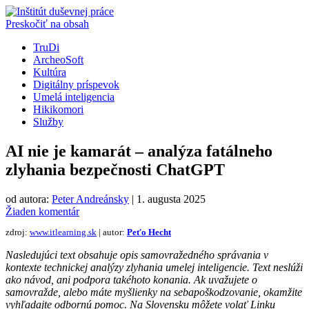
Preskočiť na obsah
TruDi
ArcheoSoft
Kultúra
Digitálny príspevok
Umelá inteligencia
Hikikomori
Služby
AI nie je kamarát – analýza fatálneho
zlyhania bezpečnosti ChatGPT
od autora:
Peter Andreánsky
|
1. augusta 2025
Žiaden komentár
zdroj:
www.itlearning.sk
| autor:
Peťo Hecht
Nasledujúci text obsahuje opis samovražedného správania v
kontexte technickej analýzy zlyhania umelej inteligencie. Text neslúži
ako návod, ani podpora takéhoto konania. Ak uvažujete o
samovražde, alebo máte myšlienky na sebapoškodzovanie, okamžite
vyhľadajte odbornú pomoc. Na Slovensku môžete volať Linku