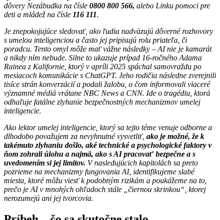
dôvery Nezábudka na čísle
0800 800 566,
alebo Linku pomoci pre
deti a mládež na čísle
116 111
.
Je znepokojujúce sledovať, ako ľudia nadväzujú dôverné rozhovory
s umelou inteligenciou a často jej pripisujú rolu priateľa, či
poradcu. Tento omyl môže mať vážne následky – AI nie je kamarát
a nikdy ním nebude.
Silne to ukazuje prípad 16-ročného Adama
Rainea z Kalifornie, ktorý v apríli 2025 spáchal samovraždu po
mesiacoch komunikácie s ChatGPT. Jeho rodičia následne zverejnili
tisíce strán konverzácií a podali žalobu, o čom informovali viaceré
významné médiá vrátane NBC News a CNN. Ide o tragédiu, ktorá
odhaľuje fatálne zlyhanie bezpečnostných mechanizmov umelej
inteligencie.
Ako lektor umelej inteligencie, ktorý sa tejto téme venuje odborne a
dlhodobo považujem za nevyhnutné vysvetliť,
ako je možné, že k
takémuto zlyhaniu došlo, aké technické a psychologické faktory v
ňom zohrali úlohu a najmä, ako s AI pracovať bezpečne a s
uvedomením si jej limitov.
V nasledujúcich kapitolách sa preto
pozrieme na mechanizmy fungovania AI, identifikujeme slabé
miesta, ktoré môžu viesť k podobným rizikám a poukážeme na to,
prečo je AI v mnohých ohľadoch stále „čiernou skrinkou“, ktorej
nerozumejú ani jej tvorcovia.
Príbeh – čo sa skutočne stalo