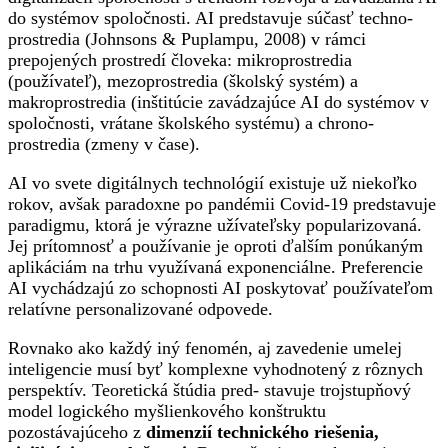
do systémov spoločnosti. AI predstavuje súčasť techno-
prostredia (Johnsons & Puplampu, 2008) v rámci
prepojených prostredí človeka: mikroprostredia
(používateľ), mezoprostredia (školský systém) a
makroprostredia (inštitúcie zavádzajúce AI do systémov v
spoločnosti, vrátane školského systému) a chrono-
prostredia (zmeny v čase).
AI vo svete digitálnych technológií existuje už niekoľko
rokov, avšak paradoxne po pandémii Covid-19 predstavuje
paradigmu, ktorá je výrazne užívateľsky popularizovaná.
Jej prítomnosť a používanie je oproti ďalším ponúkaným
aplikáciám na trhu využívaná exponenciálne. Preferencie
AI vychádzajú zo schopnosti AI poskytovať používateľom
relatívne personalizované odpovede.
Rovnako ako každý iný fenomén, aj zavedenie umelej
inteligencie musí byť komplexne vyhodnotený z rôznych
perspektív. Teoretická štúdia pred- stavuje trojstupňový
model logického myšlienkového konštruktu
pozostávajúceho z
dimenzií technického riešenia,