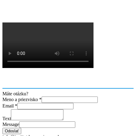
Máte otázku?
Meno a priezvisko
*
Email
*
Text
Message
Odoslať