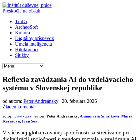
Preskočiť na obsah
TruDi
ArcheoSoft
Kultúra
Digitálny príspevok
Umelá inteligencia
Hikikomori
Služby
Reflexia zavádzania AI do vzdelávacieho
systému v Slovenskej republike
od autora:
Peter Andreánsky
|
20. februára 2026
Žiaden komentár
zdroj:
www.ku.sk
| autori:
Peter Andreánsky
,
Annamária Šimšíková
,
Mária
Karasová
,
Ivan Šóš
V súčasnej globalizovanej spoločnosti sa stretávame pri
digitalizácii spoločnosti s trendom rozvoja a zavádzania AI